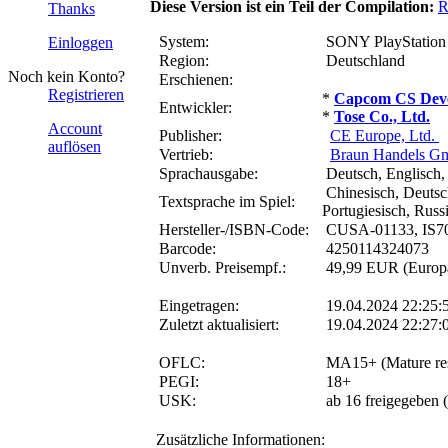
Diese Version ist ein Teil der Compilation:
R
Thanks
System:
SONY PlayStation
Einloggen
Region:
Deutschland
Noch kein Konto?
Erschienen:
Registrieren
*
Capcom CS Deve
Entwickler:
*
Tose Co., Ltd.
Account
Publisher:
CE Europe, Ltd.
auflösen
Vertrieb:
Braun Handels 
Sprachausgabe:
Deutsch, Englisch, 
Chinesisch, Deutsch
Textsprache im Spiel:
Portugiesisch, Russ
Hersteller-/ISBN-Code:
CUSA-01133, IS7
Barcode:
4250114324073
Unverb. Preisempf.:
49,99 EUR (Europa
Eingetragen:
19.04.2024 22:25:
Zuletzt aktualisiert:
19.04.2024 22:27:
OFLC:
MA15+ (Mature rest
PEGI:
18+
USK:
ab 16 freigegeben (
Zusätzliche Informationen: