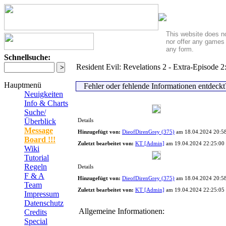
This website does no
nor offer any games 
any form.
Schnellsuche:
Resident Evil: Revelations 2 - Extra-Episode 
Hauptmenü
Fehler oder fehlende Informationen entdeck
Neuigkeiten
Info & Charts
Suche/
Überblick
Details
Message
Hinzugefügt von:
DieofDirenGrey (375)
am 18.04.2024 20:5
Board !!!
Zuletzt bearbeitet von:
KT [Admin]
am 19.04.2024 22:25:00
Wiki
Tutorial
Regeln
Details
F & A
Hinzugefügt von:
DieofDirenGrey (375)
am 18.04.2024 20:5
Team
Zuletzt bearbeitet von:
KT [Admin]
am 19.04.2024 22:25:05
Impressum
Datenschutz
Allgemeine Informationen:
Credits
Special