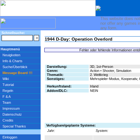
This website does not
nor offer any games i
any form.
Schnellsuche:
1944 D-Day: Operation Overlord
Hauptmenü
Fehler oder fehlende Informationen ent
Neuigkeiten
Info & Charts
Darstellung:
3D, 1st-Person
Suche/Überblick
Genre:
Action • Shooter, Simulation
Message Board !!!
Thematik:
2. Weltkrieg
Wiki
Sonstiges:
Mehrspieler-Modus, Kooperativ, 
Tutorial
Herkunftsland:
Irland
Regeln
Addon/DLC:
NEIN
F & A
Team
Impressum
Datenschutz
Credits
Verfügbare/geplante Systeme:
Special Thanks
Jahr:
System:
Einloggen