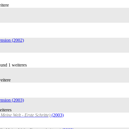
itere
nsion (2002)
nd 1 weiteres
eitere
nsion (2003)
iteres
Meine Welt - Erste Schritte)
(2003)