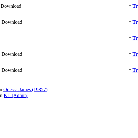
- Download
*
Tr
- Download
*
Tr
*
Tr
- Download
*
Tr
- Download
*
Tr
on
Odessa-James (19857)
on
KT [Admin]
)