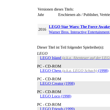
Versionen dieses Titels:
Jahr
Erschienen als / Publisher, Vertri
LEGO Star Wars: The Force Awaken
2016
Warner Bros. Interactive Entertainment
Dieser Titel ist Teil folgender Spielreihe(n):
LEGO
LEGO Island
(a.k.a. Abenteuer auf der LEG
PC - CD-ROM
LEGO Chess
(a.k.a. LEGO Schach)
(1998)
PC - CD-ROM
LEGO Creator (1998)
PC - CD-ROM
LEGO Loco (1998)
PC - CD-ROM
LEGO Friends (1999)