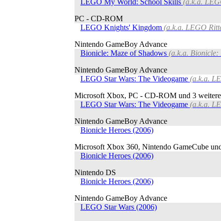
LEGO My World: School Skills
(a.k.a. LEG
PC - CD-ROM
LEGO Knights' Kingdom
(a.k.a. LEGO Ritt
Nintendo GameBoy Advance
Bionicle: Maze of Shadows
(a.k.a. Bionicle:
Nintendo GameBoy Advance
LEGO Star Wars: The Videogame
(a.k.a. L
Microsoft Xbox, PC - CD-ROM und 3 weitere
LEGO Star Wars: The Videogame
(a.k.a. L
Nintendo GameBoy Advance
Bionicle Heroes (2006)
Microsoft Xbox 360, Nintendo GameCube und
Bionicle Heroes (2006)
Nintendo DS
Bionicle Heroes (2006)
Nintendo GameBoy Advance
LEGO Star Wars (2006)