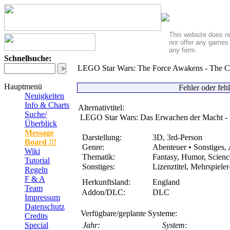
This website does no
nor offer any games 
any form.
Schnellsuche:
LEGO Star Wars: The Force Awakens - The C
Hauptmenü
Fehler oder feh
Neuigkeiten
Info & Charts
Alternativtitel:
Suche/
LEGO Star Wars: Das Erwachen der Macht -
Überblick
Message
Darstellung:
3D, 3rd-Person
Board !!!
Genre:
Abenteuer • Sonstiges, 
Wiki
Thematik:
Fantasy, Humor, Science
Tutorial
Sonstiges:
Lizenztitel, Mehrspiele
Regeln
F & A
Herkunftsland:
England
Team
Addon/DLC:
DLC
Impressum
Datenschutz
Verfügbare/geplante Systeme:
Credits
Special
Jahr:
System: