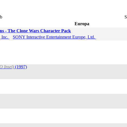
eb
S
Europa
s - The Clone Wars Character Pack
, Inc.
SONY Interactive Entertainment Europe, Ltd.
O Insel)
(1997)