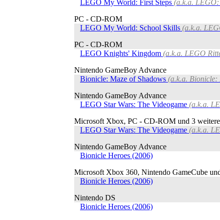
LEGO My World: First Steps
(a.k.a. LEGO: 
PC - CD-ROM
LEGO My World: School Skills
(a.k.a. LEG
PC - CD-ROM
LEGO Knights' Kingdom
(a.k.a. LEGO Ritt
Nintendo GameBoy Advance
Bionicle: Maze of Shadows
(a.k.a. Bionicle:
Nintendo GameBoy Advance
LEGO Star Wars: The Videogame
(a.k.a. L
Microsoft Xbox, PC - CD-ROM und 3 weitere
LEGO Star Wars: The Videogame
(a.k.a. L
Nintendo GameBoy Advance
Bionicle Heroes (2006)
Microsoft Xbox 360, Nintendo GameCube und
Bionicle Heroes (2006)
Nintendo DS
Bionicle Heroes (2006)