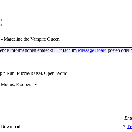
t sell
in
- Marceline the Vampire Queen
lende Informationen entdeckt? Einfach im
Message Board
posten oder 
p'n'Run, Puzzle/Rätsel, Open-World
r-Modus, Kooperativ
Entw
- Download
*
Tr