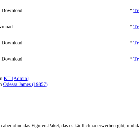
- Download
*
Tr
wnload
*
Tr
- Download
*
Tr
- Download
*
Tr
on
KT [Admin]
on
Odessa-James (19857)
 aber ohne das Figuren-Paket, das es käuflich zu erwerben gibt, und da