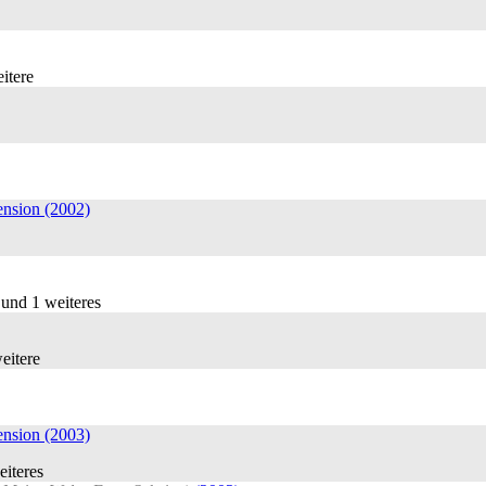
itere
nsion (2002)
nd 1 weiteres
eitere
nsion (2003)
iteres