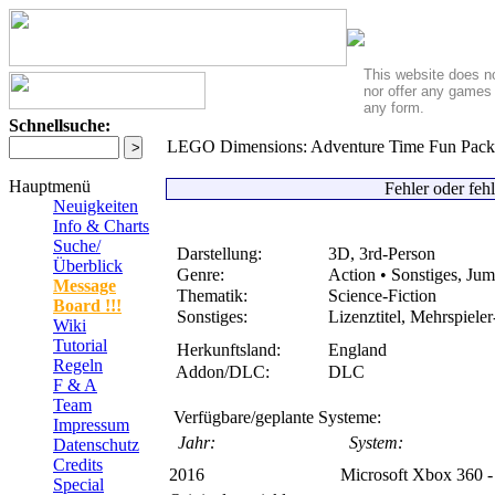
This website does no
nor offer any games 
any form.
Schnellsuche:
LEGO Dimensions: Adventure Time Fun Pack 
Hauptmenü
Fehler oder feh
Neuigkeiten
Info & Charts
Suche/
Darstellung:
3D, 3rd-Person
Überblick
Genre:
Action • Sonstiges, Jum
Message
Thematik:
Science-Fiction
Board !!!
Sonstiges:
Lizenztitel, Mehrspiele
Wiki
Tutorial
Herkunftsland:
England
Regeln
Addon/DLC:
DLC
F & A
Team
Verfügbare/geplante Systeme:
Impressum
Jahr:
System:
Datenschutz
Credits
2016
Microsoft Xbox 360 
Special