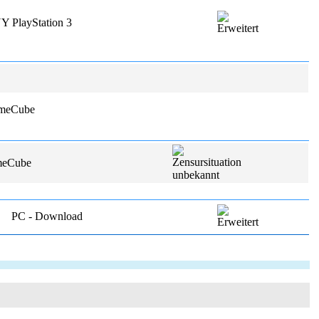
 PlayStation 3
ameCube
meCube
PC - Download