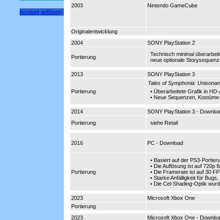
2003
Nintendo GameCube
Account auflösen
Originalentwicklung
2004
SONY PlayStation 2
Technisch minimal überarbeit
Portierung
neue optionale Storysequenz
2013
SONY PlayStation 3
Tales of Symphonia: Unisonan
Portierung
• Überarbeitete Grafik in HD
• Neue Sequenzen, Kostüme 
2014
SONY PlayStation 3 - Downlo
Portierung
siehe Retail
2016
PC - Download
• Basiert auf der PS3-Portier
• Die Auflösung ist auf 720p f
Portierung
• Die Framerate ist auf 30 FPS
• Starke Anfälligkeit für Bu
• Die Cel-Shading-Optik wur
2023
Microsoft Xbox One
Portierung
2023
Microsoft Xbox One - Downlo