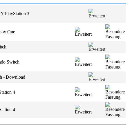
 PlayStation 3
Xbox One
itch
ndo Switch
ch - Download
tation 4
tation 4