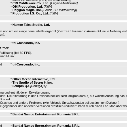
*
CRI Middleware Co., Ltd.
[Engine/Middleware]
*
OH!Production, Ltd.
[FMV]
*
Polygon Magic, Inc.
[Grafik, 3D-Modellierung]
*
Production I.G. Co., Ltd.
[FMV]
*
Namco Tales Studio, Ltd.
et und um ein einige neue Inhalte ergänzt (2 extra Cutszenen in Anime-Stil, neue Nebenques
en).
*
tri-Crescendo, Inc.
t Pack
-Auflösung (bei 30 FPS).
und Musik.
ad
*
tri-Crescendo, Inc.
*
Other Ocean Interactive, Ltd.
*
The Studio of Secret 6, Inc.
*
Sculpin QA
[Debug/QA]
ung und enthält deren Erweiterungen.
ixiert. Die Einstellung in den Optionen bezieht sich lediglich darauf, auf welche Auflösung das 
 fixiert.
gs, Crashes und andere Probleme (wie fehlende Sprachausgabe bei bestimmten Dialogen).
de gegenüber den anderen Versionen drastisch reduziert, kann durch einen Fan-Mod aber wie
*
Bandai Namco Entertainment Romania S.R.L.
ad
*
Bandai Namco Entertainment Romania S.R.L.