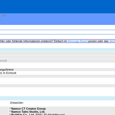
 sell
n
hler oder fehlende Informationen entdeckt? Einfach im
Message Board
posten oder das
Verb
tered)
Manga/Anime
l, In Echtzeit
Entwickler:
*
Namco CT Creator Group
*
Namco Tales Studio, Ltd.
*
BuildUp Co., Ltd.
[FMV, 3D-Modellierung]