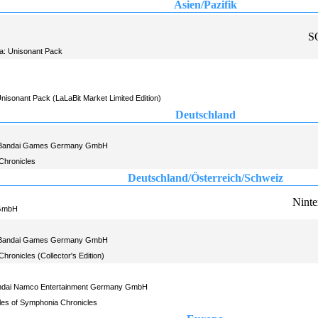
Asien/Pazifik
S
a: Unisonant Pack
nisonant Pack (LaLaBit Market Limited Edition)
Deutschland
Bandai Games Germany GmbH
Chronicles
Deutschland/Österreich/Schweiz
Nint
 GmbH
Bandai Games Germany GmbH
hronicles (Collector's Edition)
ndai Namco Entertainment Germany GmbH
ales of Symphonia Chronicles