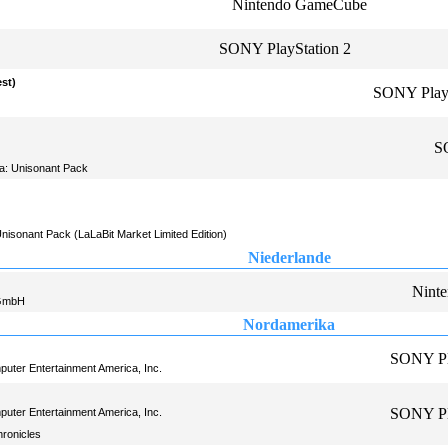
Nintendo GameCube
SONY PlayStation 2
st)
SONY PlayS
S
a: Unisonant Pack
nisonant Pack (LaLaBit Market Limited Edition)
Niederlande
Nint
 GmbH
Nordamerika
SONY Pl
ter Entertainment America, Inc.
SONY Pl
ter Entertainment America, Inc.
ronicles