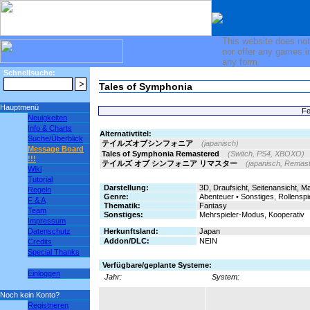
This website does not
nor offer any games i
any form.
Schnellsuche:
Tales of Symphonia
Hauptmenü
Fe
Neuigkeiten
Info & Charts
Alternativtitel:
Suche/Überblick
テイルズオブシンフォニア
(japanisch)
Message Board
Tales of Symphonia Remastered
(Switch, PS4, XBOXO)
!!!
テイルズ オブ シンフォニア リマスター
(japanisch, Remas
Wiki
Tutorial
Darstellung:
3D, Draufsicht, Seitenansicht, 
Regeln
Genre:
Abenteuer • Sonstiges, Rollenspie
F & A
Thematik:
Fantasy
Team
Sonstiges:
Mehrspieler-Modus, Kooperativ
Impressum
Datenschutz
Herkunftsland:
Japan
Addon/DLC:
NEIN
Credits
Special Thanks
Verfügbare/geplante Systeme:
Einloggen
Jahr:
System:
Noch kein Konto?
Registrieren