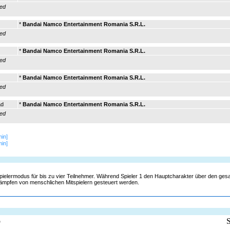
red
*
Bandai Namco Entertainment Romania S.R.L.
red
*
Bandai Namco Entertainment Romania S.R.L.
red
*
Bandai Namco Entertainment Romania S.R.L.
red
ad
*
Bandai Namco Entertainment Romania S.R.L.
red
in]
in]
pielermodus für bis zu vier Teilnehmer. Während Spieler 1 den Hauptcharakter über den gesa
tkämpfen von menschlichen Mitspielern gesteuert werden.
b