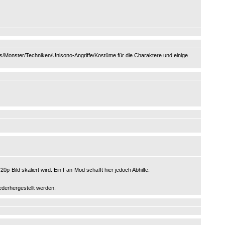
ts/Monster/Techniken/Unisono-Angriffe/Kostüme für die Charaktere und einige
720p-Bild skaliert wird. Ein Fan-Mod schafft hier jedoch Abhilfe.
derhergestellt werden.