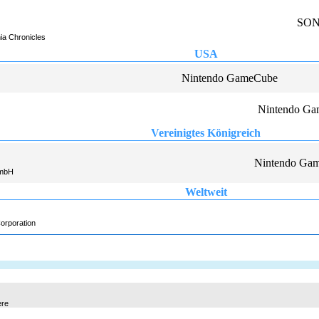
SONY
ia Chronicles
USA
Nintendo GameCube
Nintendo G
Vereinigtes Königreich
Nintendo Ga
GmbH
Weltweit
Corporation
ere