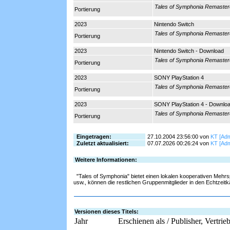
Tales of Symphonia Remaste
Portierung
2023
Nintendo Switch
Tales of Symphonia Remaste
Portierung
2023
Nintendo Switch - Download
Tales of Symphonia Remaste
Portierung
2023
SONY PlayStation 4
Tales of Symphonia Remaste
Portierung
2023
SONY PlayStation 4 - Downlo
Tales of Symphonia Remaste
Portierung
Eingetragen:
27.10.2004 23:56:00 von
KT [Adm
Zuletzt aktualisiert:
07.07.2026 00:26:24 von
KT [Adm
Weitere Informationen:
"Tales of Symphonia" bietet einen lokalen kooperativen Mehrs
usw., können die restlichen Gruppenmitglieder in den Echtzei
Versionen dieses Titels:
Jahr
Erschienen als / Publisher, Vertrie