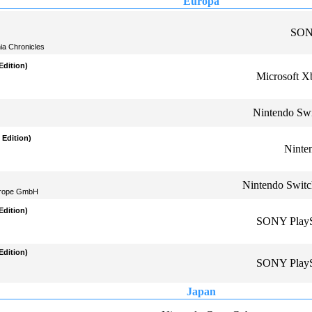
Europa
SONY
ia Chronicles
dition)
Microsoft 
Nintendo Sw
Edition)
Ninte
Nintendo Swit
Europe GmbH
dition)
SONY PlayS
dition)
SONY PlayS
Japan